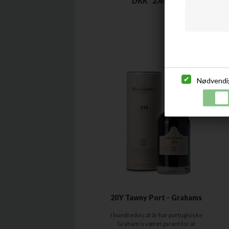
DKK
2.499,00
Nødvendi
20Y Tawny Port - Grahams
I hundredvis af år har portugisiske
Graham’s været garant for at