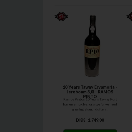
10 Years Tawny Ervamoria -
Jeroboam 3,0l - RAMOS
PINTO
Ramos Pintos 10 Years Tawny Port
har en smuk lys, orange farve med
grønligt skær. I duften...
DKK
1.749,00