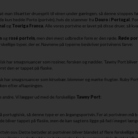
r at man tilsætter druesprit til vinen under gæringen, så denne stoppes f
 de kun hedde Porto (portvin), hvis de stammer fra
Douro
i
Portugal
. Po
nal
og
Touriga
Franca
. Alle vores portvine er lavet på disse druer, så kva
n
og
rosé
portvin
, men den mest udbredte form er den røde.
Røde
por
kellige typer, der er. Navnene på typerne beskriver portvinens farve:
ypisk har smagsnuancer som rosiner, fersken og nødder. Tawny Port bliver
ørst den er tappet på flaske.
sk har smagsnuancer som kirsebær, blommer og mørke frugter. Ruby Port bli
sken efter aftapningen.
 de andre. Vi lægger ud med de forskellige
Tawny
Port
:
på portugisisk, så denne type er en årgangsportvin. For at portvinen må 
 de bliver tappet på flaske, men de kan sagtens ligge på fad i meget læng
rtvin osv. Dette betyder at portvinen bliver blandet af flere forskellige 