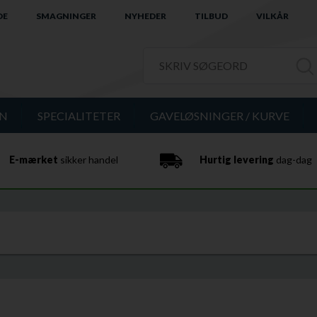
DE
SMAGNINGER
NYHEDER
TILBUD
VILKÅR
IN
SPECIALITETER
GAVELØSNINGER / KURVE
E-mærket
sikker handel
Hurtig levering
dag-dag