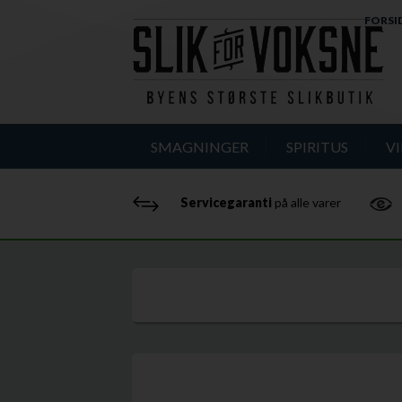
FORSI
SMAGNINGER
SPIRITUS
V
Servicegaranti
på alle varer