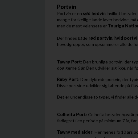
Portvin
Portvin er en
sød
hedvin
, hvilket betyde
mange forskellige lande laver hedvine, må
men de mest velansete er
Touriga
Natio
Der findes både
rød
portvin
,
hvid
portvi
hovedgrupper, som opsummerer alle de fors
Tawny
Port
: Den brunlige portvin, der t
dog gerne 6 år. Den udvikler sig ikke, når f
Ruby
Port
: Den dybrøde portvin, der typi
Disse portvine udvikler sig løbende på fla
Det er under disse to typer, vi finder alle
Colheita
Port
: Colheita betyder høstår 
fadlagret i en periode på minimum 7 år, før
Tawny
med
alder
: Her menes fx 10 års po