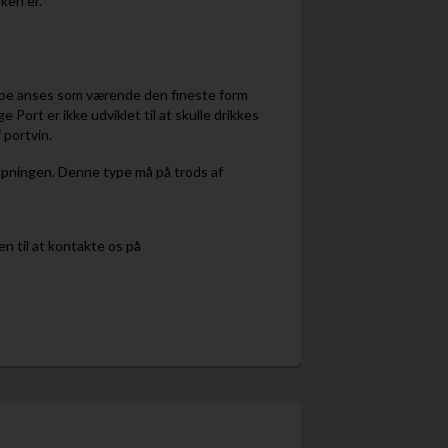
ken er.
type anses som værende den fineste form
Port er ikke udviklet til at skulle drikkes
 portvin.
ftapningen. Denne type må på trods af
en til at kontakte os på