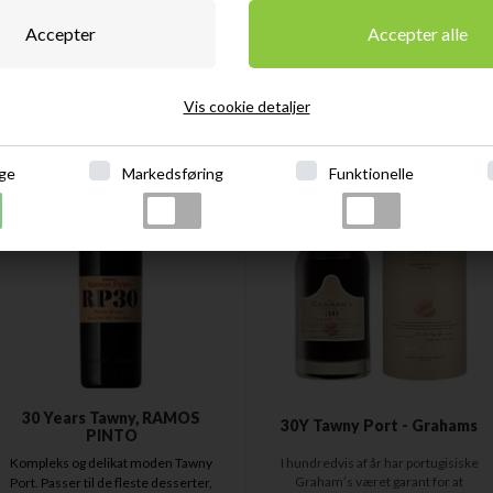
DKK
1.249,00
DKK
749,00
Vis cookie detaljer
ge
Markedsføring
Funktionelle
30 Years Tawny, RAMOS
30Y Tawny Port - Grahams
PINTO
Kompleks og delikat moden Tawny
I hundredvis af år har portugisiske
Graham’s været garant for at
Port. Passer til de fleste desserter,