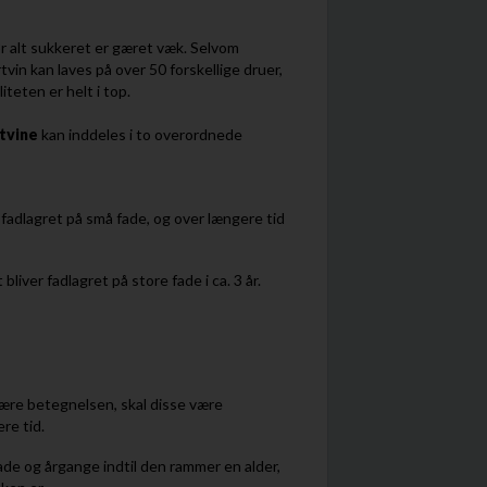
ør alt sukkeret er gæret væk. Selvom
rtvin kan laves på over 50 forskellige druer,
liteten er helt i top.
tvine
kan inddeles i to overordnede
 fadlagret på små fade, og over længere tid
ver fadlagret på store fade i ca. 3 år.
bære betegnelsen, skal disse være
ere tid.
fade og årgange indtil den rammer en alder,