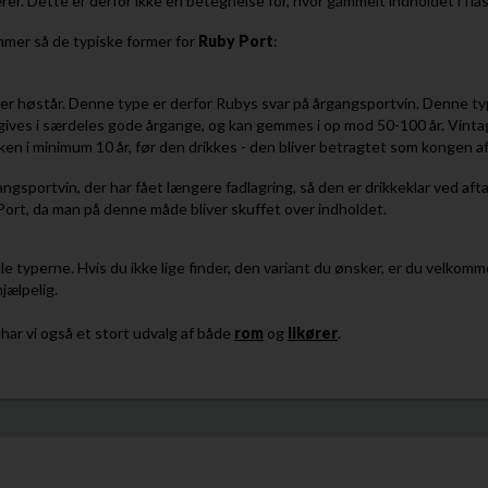
er. Dette er derfor ikke en betegnelse for, hvor gammelt indholdet i flas
mmer så de typiske former for
Ruby
Port
:
ller høstår. Denne type er derfor Rubys svar på årgangsportvin. Denne 
gives i særdeles gode årgange, og kan gemmes i op mod 50-100 år. Vintage 
n i minimum 10 år, før den drikkes - den bliver betragtet som kongen af
angsportvin, der har fået længere fadlagring, så den er drikkeklar ved a
ort, da man på denne måde bliver skuffet over indholdet.
le typerne. Hvis du ikke lige finder, den variant du ønsker, er du velkomm
hjælpelig.
 har vi også et stort udvalg af både
rom
og
likører
.