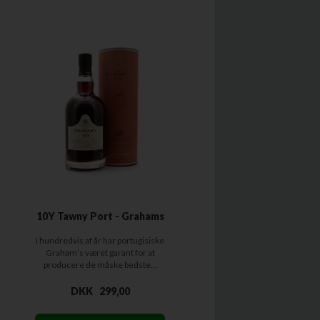
10Y Tawny Port - Grahams
I hundredvis af år har portugisiske
Graham’s været garant for at
producere de måske bedste...
DKK
299,00