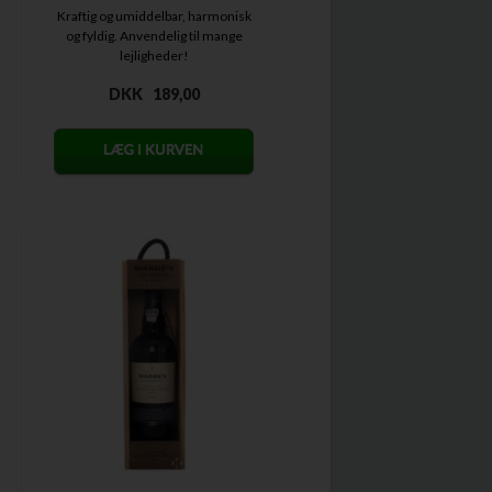
Kraftig og umiddelbar, harmonisk
og fyldig. Anvendelig til mange
lejligheder!
DKK
189,00