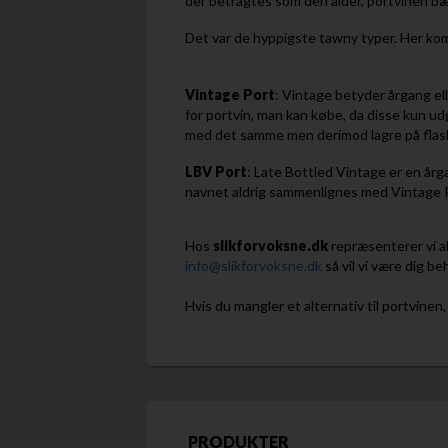
der betragtes som den alder, portvinen bær
​Det var de hyppigste tawny typer. Her ko
Vintage
Port
: Vintage betyder årgang e
for portvin, man kan købe, da disse kun ud
med det samme men derimod lagre på flaske
LBV
Port
: Late Bottled Vintage er en årg
navnet aldrig sammenlignes med Vintage P
Hos
slikforvoksne.dk
repræsenterer vi al
info@slikforvoksne.dk
så vil vi være dig be
Hvis du mangler et alternativ til portvinen,
PRODUKTER