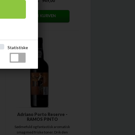
DKK
949,00
Statistiske
Adriano Porto Reserve -
RAMOS PINTO
Sødmefuld og fantastisk aromatisk
smag med friske toner. Drik den