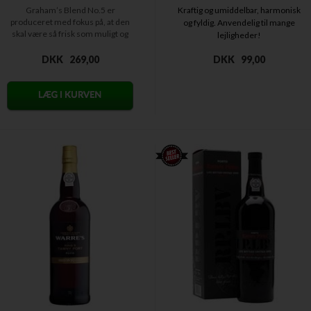
Graham’s Blend No.5 er
Kraftig og umiddelbar, harmonisk
produceret med fokus på, at den
og fyldig. Anvendelig til mange
skal være så frisk som muligt og
lejligheder!
bør...
DKK
269,00
DKK
99,00