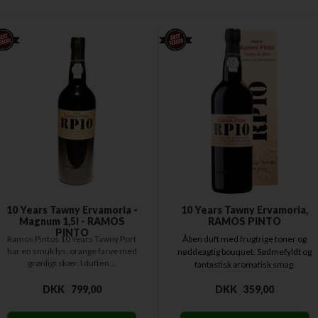
10 Years Tawny Ervamoria -
10 Years Tawny Ervamoria,
Magnum 1,5l - RAMOS
RAMOS PINTO
PINTO
Ramos Pintos 10 Years Tawny Port
Åben duft med frugtrige toner og
har en smuk lys, orange farve med
nøddeagtig bouquet. Sødmefyldt og
grønligt skær. I duften...
fantastisk aromatisk smag.
DKK
799,00
DKK
359,00