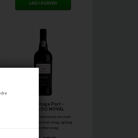
edre
2003 Vintage Port -
QUINTA DO NOVAL
Imponerende voluminøs vin med
fyldig og struktureret smag, og lang
elegant eftersmag.