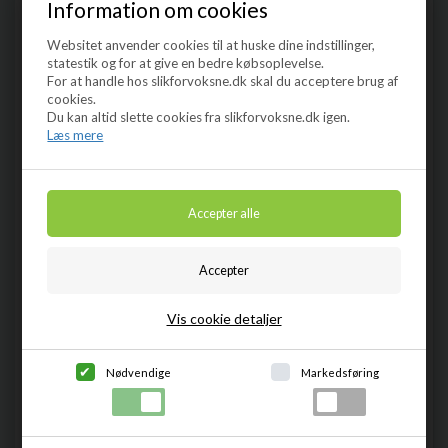
Information om cookies
Websitet anvender cookies til at huske dine indstillinger,
statestik og for at give en bedre købsoplevelse.
Jack Daniel's - Old No. 7 -
For at handle hos slikforvoksne.dk skal du acceptere brug af
Tennessee Sour Mash Whiskey,
40%, 70cl
cookies.
Denne originale Jack Daniel's
Du kan altid slette cookies fra slikforvoksne.dk igen.
whiskey er fremstillet efter
Læs mere
den orginale opskrift af Jack...
DKK
239,00
Vis cookie detaljer
Nødvendige
Markedsføring
Jack Daniel's - Single Barrel Select
- Tennessee Whiskey, 45%, 70cl
Denne smukke Single Barrel
Select aftappes ved 94-proof,
og tappes udelukkende af de...