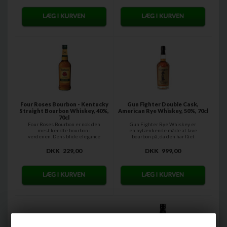
Four Roses Bourbon - Kentucky
Gun Fighter Double Cask,
Straight Bourbon Whiskey, 40%,
American Rye Whiskey, 50%, 70cl
70cl
Four Roses Bourbon er nok den
Gun Fighter Rye Whiskey er
mest kendte bourbon i
en nytænkende måde at lave
verdenen. Dens blide elegance
bourbon på, da den har fået
og...
double...
DKK
229,00
DKK
999,00