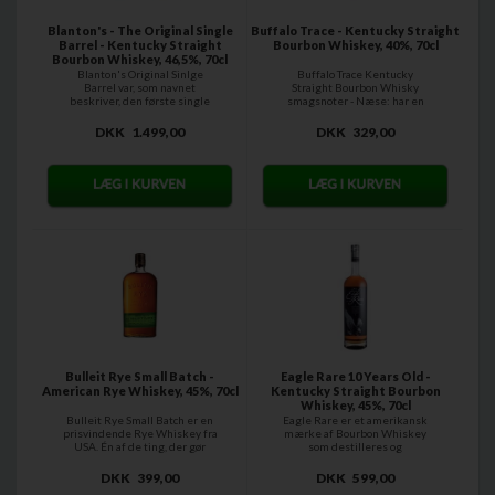
Kontakt os på
info@slikforvoksne.dk
,
hvis du ikke kan finde
Blanton's - The Original Single
Buffalo Trace - Kentucky Straight
Barrel - Kentucky Straight
Bourbon Whiskey, 40%, 70cl
dine yndlingsflasker.
Bourbon Whiskey, 46,5%, 70cl
Blanton's Original Sinlge
Buffalo Trace Kentucky
Barrel var, som navnet
Straight Bourbon Whisky
beskriver, den første single
smagsnoter - Næse: har en
barrel, der...
stor aroma med...
DKK
1.499,00
DKK
329,00
Bulleit Rye Small Batch -
Eagle Rare 10 Years Old -
American Rye Whiskey, 45%, 70cl
Kentucky Straight Bourbon
Whiskey, 45%, 70cl
Bulleit Rye Small Batch er en
Eagle Rare er et amerikansk
prisvindende Rye Whiskey fra
mærke af Bourbon Whiskey
USA. Én af de ting, der gør
som destilleres og
den...
distribueres af...
DKK
399,00
DKK
599,00