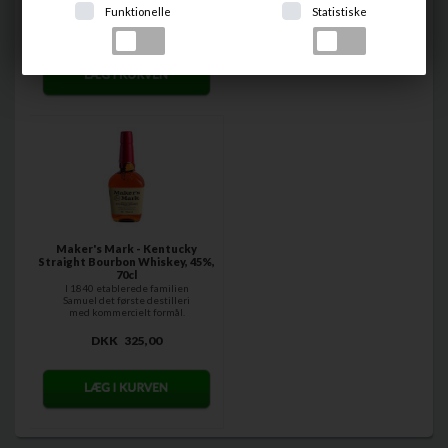
Funktionelle
Statistiske
DKK
449,00
Maker's Mark - Kentucky
Straight Bourbon Whiskey, 45%,
70cl
I 1840 etablerede familien
Samuel det første destilleri
med kommercielt formål.
Familiens...
DKK
325,00