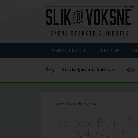
FORSI
SMAGNINGER
SPIRITUS
V
Servicegaranti
på alle varer
Forside
»
Spiritus
»
Rom
Volbeat Rum - S
Rum, 40%, 70cl