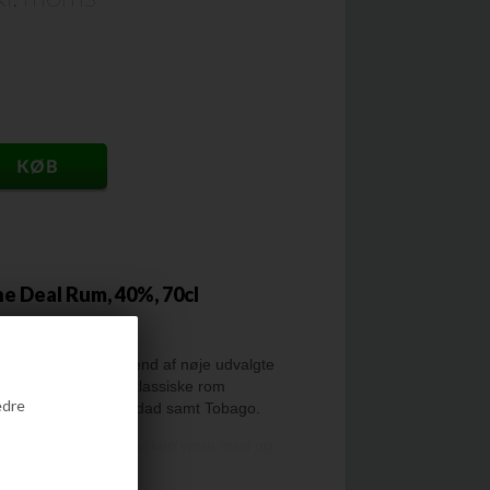
he Deal Rum, 40%, 70cl
ke Volbeat, er et blend af nøje udvalgte
stammer fra de helt klassiske rom
edre
ske Republik, Trinidad samt Tobago.
r der er plads til alle kan være med og
ummer 5 fra Volbeat