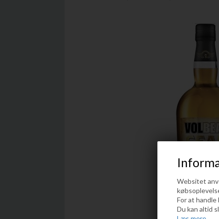
Informa
Websitet anven
købsoplevels
For at handle
Du kan altid s
Læs mere