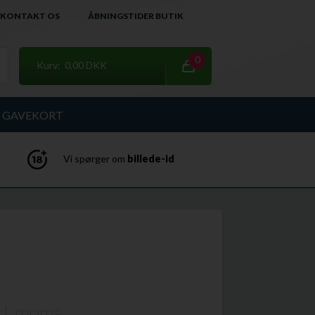
KONTAKT OS
ÅBNINGSTIDER BUTIK
0
Kurv: 0,00 DKK
GAVEKORT
Vi spørger om
billede-id
kl. moms