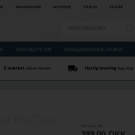
DE
SMAGNINGER
NYHEDER
TILBUD
VILKÅR
IN
SPECIALITETER
GAVELØSNINGER / KURVE
E-mærket
sikker handel
Hurtig levering
dag-dag
eal The Deal
Pris ved 1 stk
399,00
DKK
in