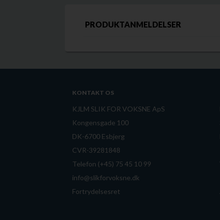
PRODUKTANMELDELSER
KONTAKT OS
KJLM SLIK FOR VOKSNE ApS
Kongensgade 100
DK-6700 Esbjerg
CVR-39281848
Telefon (+45) 75 45 10 99
info@slikforvoksne.dk
Fortrydelsesret