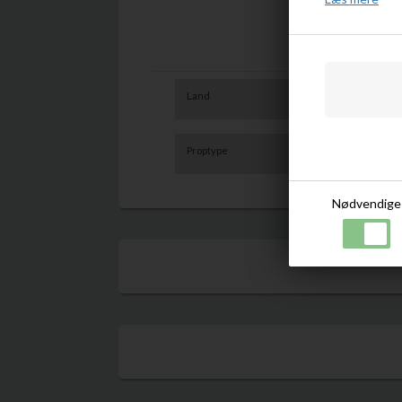
Land
Dominikanske Re
Trinidad samt To
Proptype
Korkprop
Nødvendige