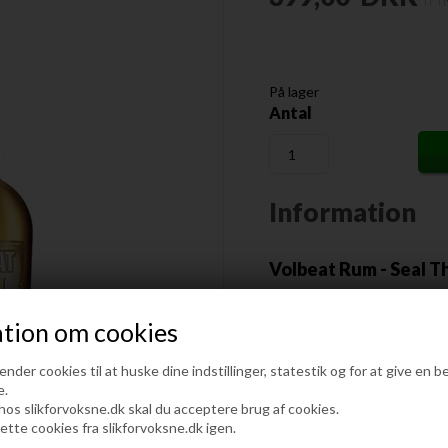
På lager
Antal
Information
Volbeat Rum - Seal T
tion om cookies
Seal the Deal Rum
fra Dans
caribiske rom, der primært 
der cookies til at huske dine indstillinger, statestik og for at give en b
områder, som den Dominikan
e.
Seal The Deal
er en rom hvo
 hos slikforvoksne.dk skal du acceptere brug af cookies.
lette cookies fra slikforvoksne.dk igen.
er deres frigivelse af rom n