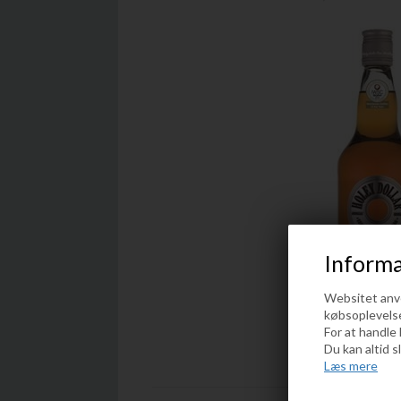
Informa
Websitet anven
købsoplevels
For at handle
Du kan altid s
Læs mere