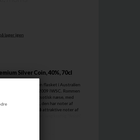
å lager igen
emium Silver Coin, 40%, 70cl
 råvarer fra Fiji, men flasket i Australien
e Distiller of the Year 2009 IWSC. Rommen
 er fyldig og har en eksotisk næse, med
ier. Smagen er fyldig, den har noter af
edre
af bitterhed, men også attraktive noter af
 rigtig flot rom med en lang kraftig "finish".
ndlagt i 2008 af Stuart Gilbert,
Læs mere