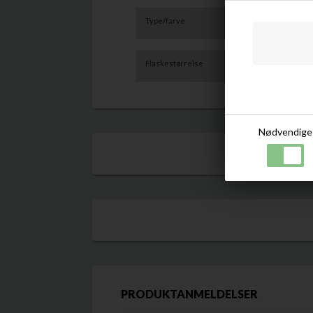
Type/farve
Tør Rom
Flaskestørrelse
70cl
Nødvendige
PRODUKTANMELDELSER