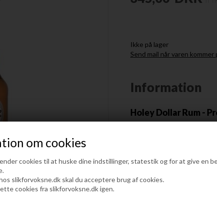
Ikke på lager
Send mail når varen kommer p
Information
Holey Dollar Rum - Pr
Denne Premium Rom er lavet af
tion om cookies
af Stuart Gilbert, Worldwid
har en dyb gylden farve, den
både florale noter og krydder
der cookies til at huske dine indstillinger, statestik og for at give en b
melasse, et klædeligt strejf 
e.
 hos slikforvoksne.dk skal du acceptere brug af cookies.
karamel, rosiner og vanilje, En
lette cookies fra slikforvoksne.dk igen.
Producenten:
Holey Dollar Limited blev gru