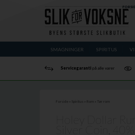
FORSI
SMAGNINGER
SPIRITUS
V
Servicegaranti
på alle varer
Forside
»
Spiritus
»
Rom
»
Tør rom
Holey Dollar Ru
Silver Coin, 40%