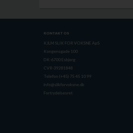
KONTAKT OS
KJLM SLIK FOR VOKSNE ApS
Kongensgade 100
DK-6700 Esbjerg
CVR-39281848
Telefon (+45) 75 45 10 99
info@slikforvoksne.dk
Fortrydelsesret