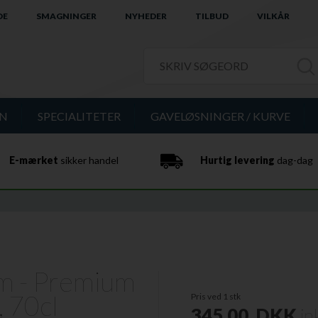
DE
SMAGNINGER
NYHEDER
TILBUD
VILKÅR
IN
SPECIALITETER
GAVELØSNINGER / KURVE
E-mærket
sikker handel
Hurtig levering
dag-dag
m - Premium
, 70cl
Pris ved 1 stk
345,00
DKK
in