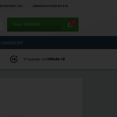
KONTAKT OS
ÅBNINGSTIDER BUTIK
0
Kurv: 0,00 DKK
GAVEKORT
Vi spørger om
billede-id
kl. moms