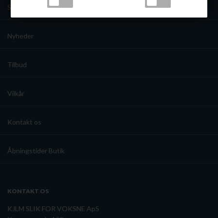
Smagninger
Tullamore Dew - Blended Irish Whiskey, 40%, 70cl -
Nyheder
slikforvoksne.dk
Tilbud
Vilkår
Kontakt os
Åbningstider Butik
KONTAKT OS
KJLM SLIK FOR VOKSNE ApS