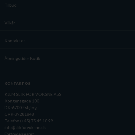
Tilbud
Vilkår
Kontakt os
Åbningstider Butik
KONTAKT OS
KJLM SLIK FOR VOKSNE ApS
Kongensgade 100
DK-6700 Esbjerg
CVR-39281848
Telefon (+45) 75 45 10 99
info@slikforvoksne.dk
Fortrydelsesret