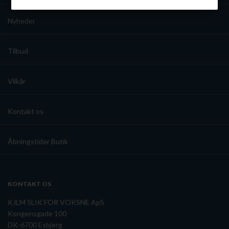
Nyheder
Tilbud
Vilkår
Kontakt os
Åbningstider Butik
KONTAKT OS
KJLM SLIK FOR VOKSNE ApS
Kongensgade 100
DK-6700 Esbjerg