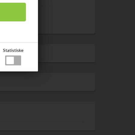
Eftersmagen er mild og vedvarende med
Læs mere
ian Malt Whisky bliver fadlagret på
Whisky, 46%, 70cl - slikforvoksne.dk
Statistiske