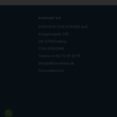
KONTAKT OS
KJLM SLIK FOR VOKSNE ApS
Kongensgade 100
DK-6700 Esbjerg
CVR-39281848
Telefon (+45) 75 45 10 99
info@slikforvoksne.dk
Fortrydelsesret