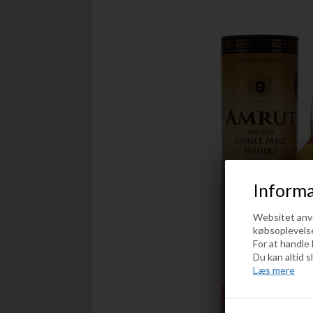
Informa
Websitet anven
købsoplevels
For at handle
Du kan altid s
Læs mere