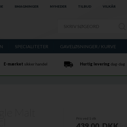
DE
SMAGNINGER
NYHEDER
TILBUD
VILKÅR
IN
SPECIALITETER
GAVELØSNINGER / KURVE
E-mærket
sikker handel
Hurtig levering
dag-dag
gle Malt
cl
Pris ved 1 stk
439,00
DKK
in