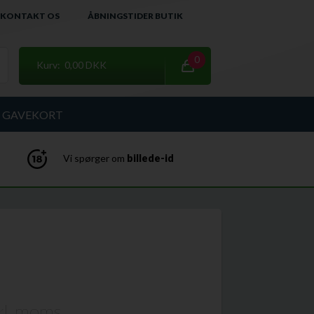
KONTAKT OS
ÅBNINGSTIDER BUTIK
0
Kurv: 0,00 DKK
GAVEKORT
Vi spørger om
billede-id
kl. moms