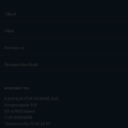
Tilbud
Vilkår
The Macallan Rare Cask, Single Highland Malt Whisky,
43%, 70cl - slikforvoksne.dk
Kontakt os
Åbningstider Butik
KONTAKT OS
KJLM SLIK FOR VOKSNE ApS
Kongensgade 100
DK-6700 Esbjerg
CVR-39281848
Telefon (+45) 75 45 10 99