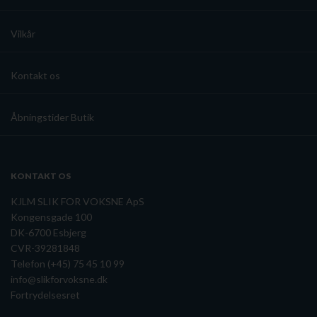
Vilkår
Kontakt os
Åbningstider Butik
KONTAKT OS
KJLM SLIK FOR VOKSNE ApS
Kongensgade 100
DK-6700 Esbjerg
CVR-39281848
Telefon (+45) 75 45 10 99
info@slikforvoksne.dk
Fortrydelsesret