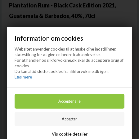
Plantation Rum - Black Cask Edition 2021,
Guatemala & Barbados, 40%, 70cl
Det skønneste blend af rom fra Guatemala & Barbados. Vi
gentager en af sidste års største salgssucces'er – Plantation
Information om cookies
Black Cask.
Websitet anvender cookies til at huske dine indstillinger,
Barbados & Jamaica.
statestik og for at give en bedre købsoplevelse.
For at handle hos slikforvoksne.dk skal du acceptere brug af
2021 Limited Edition – 40 % vol.
cookies.
Læs mere
Du kan altid slette cookies fra slikforvoksne.dk igen.
Læs mere
Ligesom tidligere har vi sammen med Plantation Rum lavet et
Land
Mellemsød Rom
nyt og meget spændende blend bestående af fyldig Pot Still
rom fra Guatemala og blød sødmefuld rom fra Barbados.
Dyrkning
40%
Fermentation:
Barbados 3-4 dage.
Guatemala 2-3 dage.
Alkohol
Guatemala & Barbados
Dosage: 20g/L
Vis cookie detaljer
Flaskestørrelse
70cl