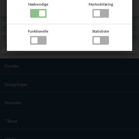
først på nye bourbontønder på Barbados, og sidenhen på små
Proptype
Skrueprop
Nødvendige
Markedsføring
cognacfade i Frankrig.
Farven er smuk gylden med mørke refleksioner af rav. Duften
er fyldt med vanilje, kokosnød, og blødt sødmefuldt egetræ,
Funktionelle
Statistiske
kaffe, kardemomme og lakrids. Smagen er simpelthen det
bedste. Rund, blød og elegant. Vaniljetonerne forener sig
PRODUKTANMELDELSER
lækkert med muskatnød og blødt krydret egetræ.
Plantation Rum - Barbados 5 Years Old, 40%, 70cl -
Forside
slikforvoksne.dk
Smagninger
Nyheder
Tilbud