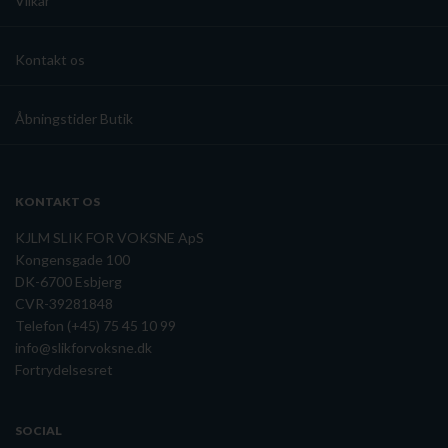
Vilkår
Kontakt os
Åbningstider Butik
KONTAKT OS
KJLM SLIK FOR VOKSNE ApS
Kongensgade 100
DK-6700 Esbjerg
CVR-39281848
Telefon (+45) 75 45 10 99
info@slikforvoksne.dk
Fortrydelsesret
SOCIAL