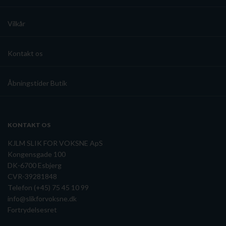
Vilkår
Kontakt os
Åbningstider Butik
KONTAKT OS
KJLM SLIK FOR VOKSNE ApS
Kongensgade 100
DK-6700 Esbjerg
CVR-39281848
Telefon (+45) 75 45 10 99
info@slikforvoksne.dk
Fortrydelsesret