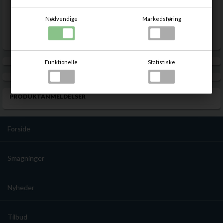
Nødvendige
Markedsføring
Awards
Skrueprop
Funktionelle
Statistiske
PRODUKTANMELDELSER
Forside
Smagninger
Nyheder
Tilbud