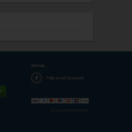
iv følelse i munden med masser af
acon.
n eukalyptus og mere anisfrø
ish med noter af kakao, flødekaramel og
ngle Islay Malt Whisky, 47,4%, 70cl -
SOCIAL
Følg os på Facebook
© 2026 SLIK FOR VOKSNE