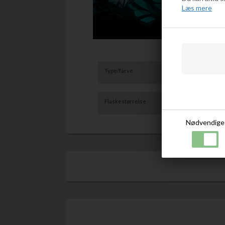
Læs mere
Type/farve
Single Malt Whis
Flaskestørrelse
70cl
Nødvendige