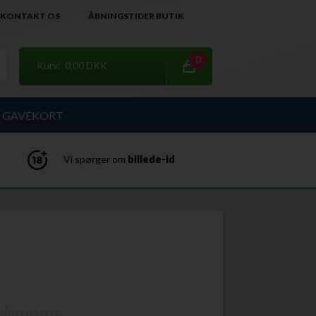
KONTAKT OS
ÅBNINGSTIDER BUTIK
0
Kurv: 0,00 DKK
GAVEKORT
Vi spørger om
billede-id
kl. moms