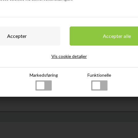
På næsen præsenterer Ardb
friskkværnet sort peber blan
skarpe røg. Pludselig ekspl
chokolade og tjære frigives.
Smagen af salt kød synker ind
finish langsomt aftager...
-og afslører dette Islay ikon
ky
Alkohol
47,4%
Land
Med sin unge alder og intens
Vis cookie detaljer
Ardbeg Wee Beastie er modn
Område
Islay
Propty
fade,
hvilket gør den perfekt til at
Markedsføring
Funktionelle
ingrediens i en røget cocktai
Farve:
Gylden rav
Næse:
Meget frisk og urtet 
sort peber, honningglaseret 
tilsættes vand træder urtern
fennikel kan fornemmes. Her
læder.