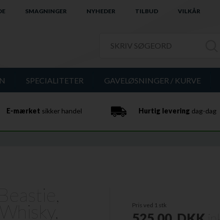
DE
SMAGNINGER
NYHEDER
TILBUD
VILKÅR
IN
SPECIALITETER
GAVELØSNINGER / KURVE
E-mærket
sikker handel
Hurtig levering
dag-dag
Beastie,
 Whisky,
Pris ved 1 stk
525,00
DKK
in