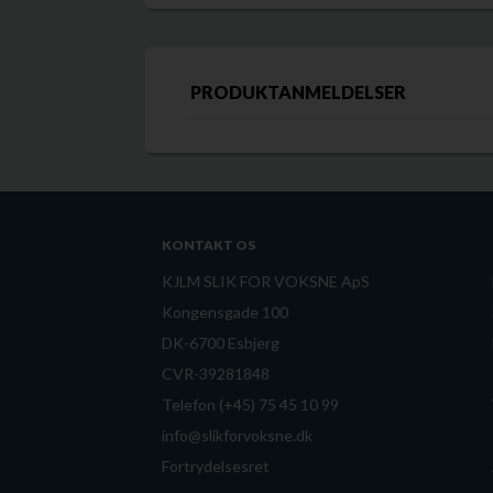
PRODUKTANMELDELSER
KONTAKT OS
KJLM SLIK FOR VOKSNE ApS
Kongensgade 100
DK-6700 Esbjerg
CVR-39281848
Telefon (+45) 75 45 10 99
info@slikforvoksne.dk
Fortrydelsesret