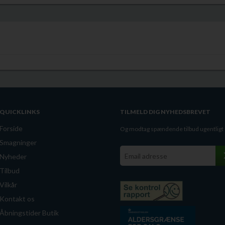
Smag:
En fyldig og eksplos
chokolade, tjære og røget b
Disse noter efterfølges af e
Finish:
En lang og saltet fin
salt kød.
Ardbeg 5y, Wee Beastie, Si
slikforvoksne.dk
QUICKLINKS
TILMELD DIG NYHEDSBREVET
Forside
Og modtag spændende tilbud ugentligt
Smagninger
Nyheder
Tilbud
Vilkår
Kontakt os
Åbningstider Butik