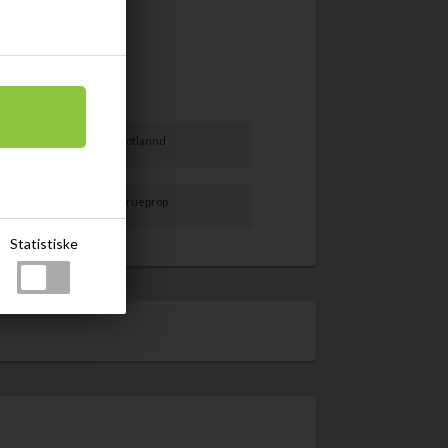
eg Wee Beastie intense aromaer af
Læs mere
det med harpiks og selvfølgelig den
oderer whiskyen i munden og noter af
 i paletten, inden et langt og saltet
s indre bæst.
Skotlannd
e røg, er dette i sandhed en farlig dram.
et på ex-bourbon- og Oloroso sherry-
pe
Skrueprop
 drikke rent eller som en karakterfuld
Statistiske
l.
med noter af vanilje, pære, friskkværnet
skinke, tyrkisk kaffe og harpiks. Når der
e endnu mere frem og især vitiver og
til kommer anisfrø, grønne æbler og