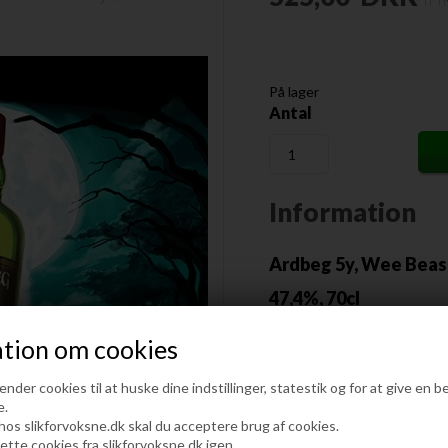
På lager
Antal
Information
Ardbeg 5y, Wee Beasti
47,4%, 70cl
Ardbeg Wee Beastie er det 
tion om cookies
destilleriets portefølje.
Med en alder på bare 5 år, 
der cookies til at huske dine indstillinger, statestik og for at give en b
karakter komplet utæmmet.
e.
Denne unge og livlige skabn
 hos slikforvoksne.dk skal du acceptere brug af cookies.
lette cookies fra slikforvoksne.dk igen.