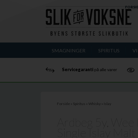
FORSI
SMAGNINGER
SPIRITUS
V
Servicegaranti
på alle varer
Forside
»
Spiritus
»
Whisky
»
Islay
Ardbeg 5y, Wee 
Single Islay Malt