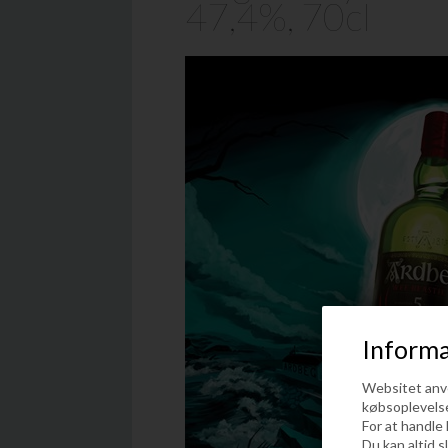
47,4%, 70cl
Informa
Websitet anven
købsoplevels
For at handle
Du kan altid s