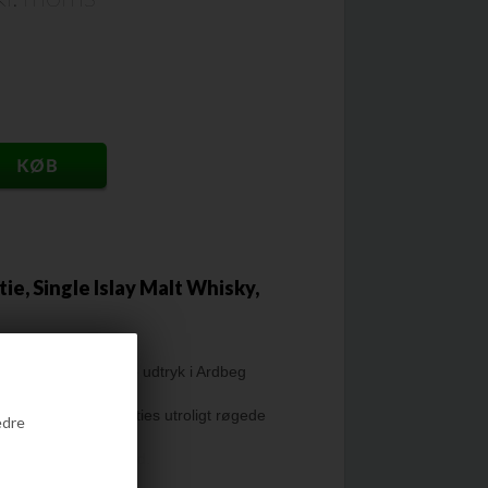
e, Single Islay Malt Whisky,
seneste permanente udtryk i Ardbeg
er Ardbeg Wee Beasties utroligt røgede
edre
ing har masser af bid.