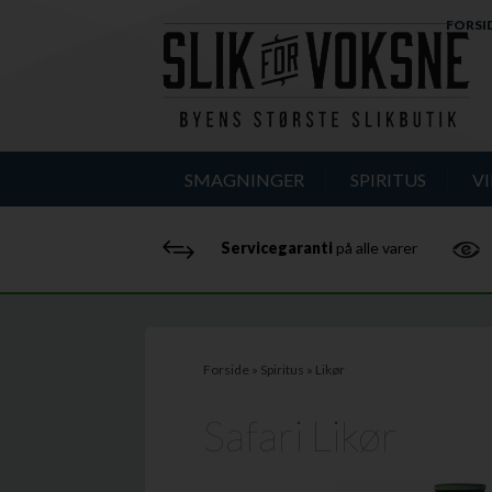
FORSI
SMAGNINGER
SPIRITUS
V
Servicegaranti
på alle varer
Forside
»
Spiritus
»
Likør
Safari Likør