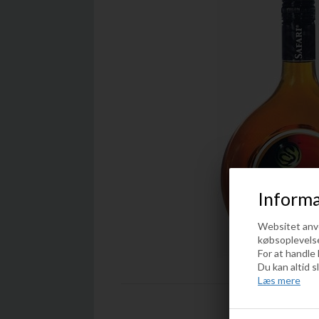
Informa
Websitet anven
købsoplevels
For at handle
Du kan altid s
Læs mere