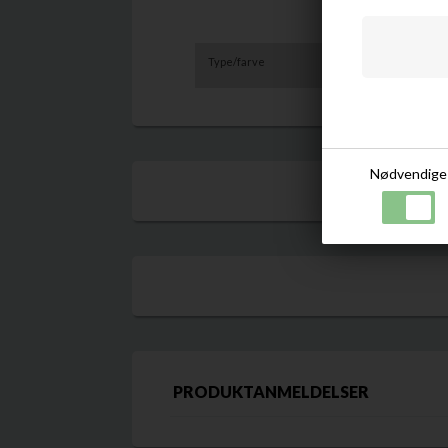
Type/farve
Likør
Nødvendige
PRODUKTANMELDELSER