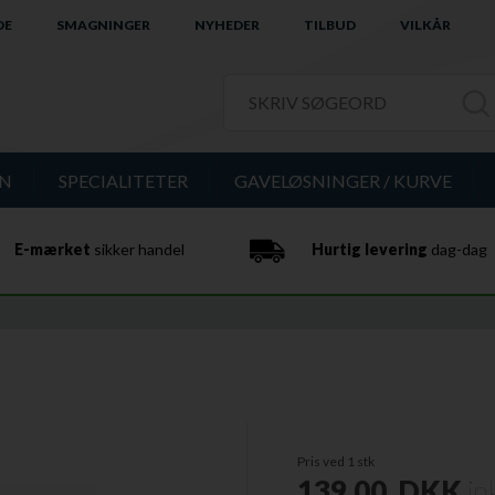
DE
SMAGNINGER
NYHEDER
TILBUD
VILKÅR
IN
SPECIALITETER
GAVELØSNINGER / KURVE
E-mærket
sikker handel
Hurtig levering
dag-dag
Pris ved 1 stk
139,00
DKK
in