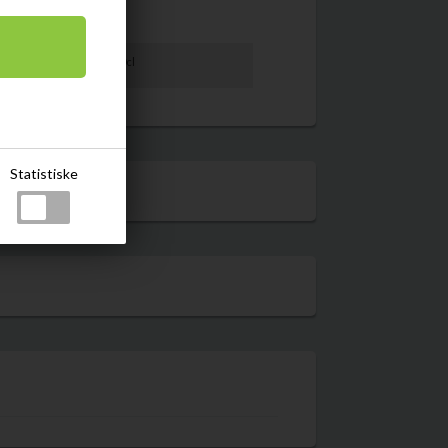
Læs mere
tørrelse
70cl
il sidst appelsin juice og isterninger.
likforvoksne.dk
Statistiske