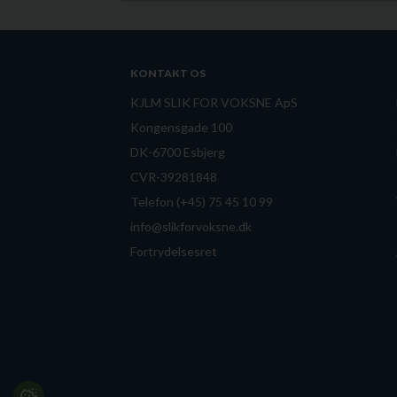
KONTAKT OS
KJLM SLIK FOR VOKSNE ApS
Kongensgade 100
DK-6700 Esbjerg
CVR-39281848
Telefon (+45) 75 45 10 99
info@slikforvoksne.dk
Fortrydelsesret