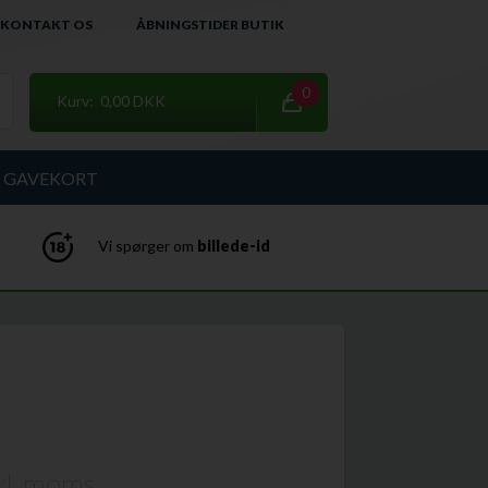
KONTAKT OS
ÅBNINGSTIDER BUTIK
0
Kurv: 0,00 DKK
GAVEKORT
Vi spørger om
billede-id
kl. moms