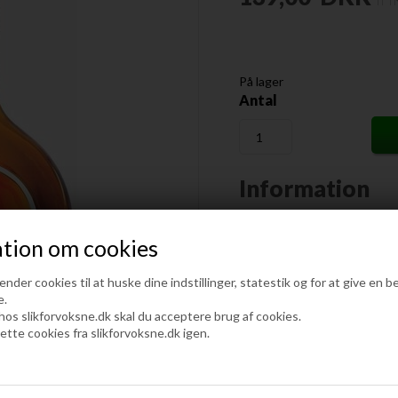
På lager
Antal
Information
Safari Likør, 20%, 70cl
tion om cookies
Safari er en frugtlikør, som 
der cookies til at huske dine indstillinger, statestik og for at give en b
velsmagende likør, som bær
e.
Papaya, lime og citron.
 hos slikforvoksne.dk skal du acceptere brug af cookies.
Denne frugtlikør fra Safari
lette cookies fra slikforvoksne.dk igen.
likør som kan bruges til at 
drinks.
Safari liquer er en meget pop