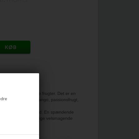
har smag af eksotiske frugter. Det er en
edre
er antydninger af mango, passionsfrugt,
 er produceret i Holland. En spændende
lave en række forskellige velsmagende
ulær frugtlikør, og kan f.eks. anvendes