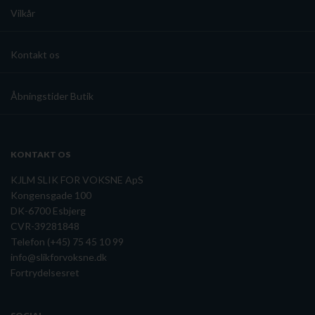
Vilkår
Kontakt os
Åbningstider Butik
KONTAKT OS
KJLM SLIK FOR VOKSNE ApS
Kongensgade 100
DK-6700 Esbjerg
CVR-39281848
Telefon (+45) 75 45 10 99
info@slikforvoksne.dk
Fortrydelsesret