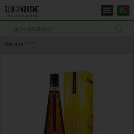
0
Metaxa *****