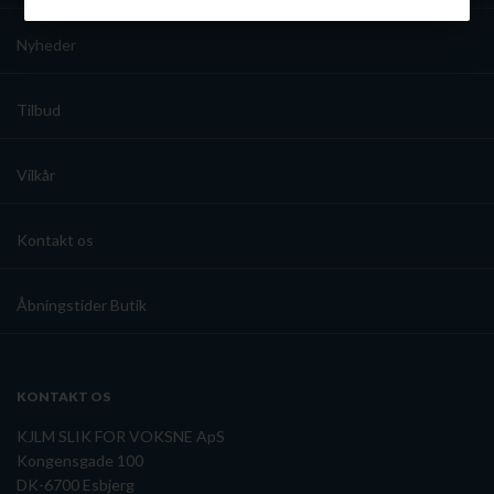
Nyd Metaxa ***** som den er, over is, eller bland den op hvis
du lyster.
Nyheder
Metaxa ***** - slikforvoksne.dk
Tilbud
Vilkår
Kontakt os
Åbningstider Butik
KONTAKT OS
KJLM SLIK FOR VOKSNE ApS
Kongensgade 100
DK-6700 Esbjerg