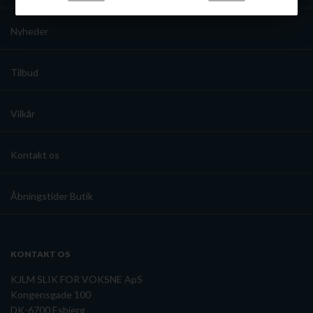
Nyheder
Tilbud
Vilkår
Kontakt os
Åbningstider Butik
KONTAKT OS
KJLM SLIK FOR VOKSNE ApS
Kongensgade 100
DK-6700 Esbjerg